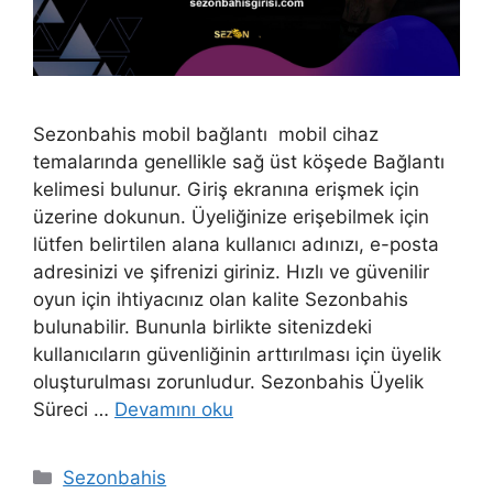
Sezonbahis mobil bağlantı mobil cihaz
temalarında genellikle sağ üst köşede Bağlantı
kelimesi bulunur. Giriş ekranına erişmek için
üzerine dokunun. Üyeliğinize erişebilmek için
lütfen belirtilen alana kullanıcı adınızı, e-posta
adresinizi ve şifrenizi giriniz. Hızlı ve güvenilir
oyun için ihtiyacınız olan kalite Sezonbahis
bulunabilir. Bununla birlikte sitenizdeki
kullanıcıların güvenliğinin arttırılması için üyelik
oluşturulması zorunludur. Sezonbahis Üyelik
Süreci …
Devamını oku
Kategoriler
Sezonbahis