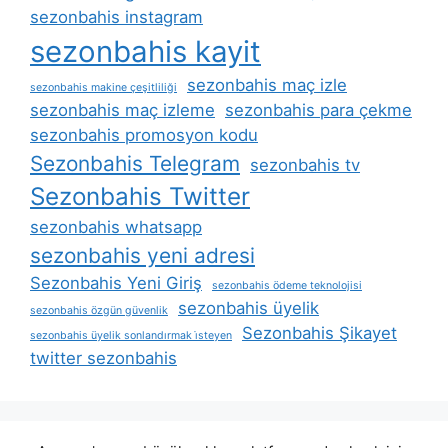
sezonbahis instagram
sezonbahis kayit
sezonbahis maç izle
sezonbahis makine çeşitliliği
sezonbahis maç izleme
sezonbahis para çekme
sezonbahis promosyon kodu
Sezonbahis Telegram
sezonbahis tv
Sezonbahis Twitter
sezonbahis whatsapp
sezonbahis yeni adresi
Sezonbahis Yeni Giriş
sezonbahis ödeme teknolojisi
sezonbahis üyelik
sezonbahis özgün güvenlik
Sezonbahis Şikayet
sezonbahis üyelik sonlandırmak i̇steyen
twitter sezonbahis