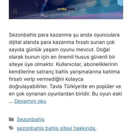
Sezonbahis para kazanma şu anda oyunculara
dijital alanda para kazanma fırsatı sunan çok
sayıda günlük yaşam oyunu mevcut. Doğal
olarak bunun için en önemli husus güvenli bir
siteye üye olmaktır. Kullanıcılar, aboneliklerinin
kendilerine satranç bahis yarışmalarına katılma
fırsatı verip vermediğini kolayca
doğrulayabilirler. Tavla Türkiye’de en popüler ve
en çok oynanan oyunlardan biridir. Bu oyun eski
…
Devamını oku
Kategoriler
Sezonbahis
Etiketler
sezonbahis bahis sitesi hakkında
,