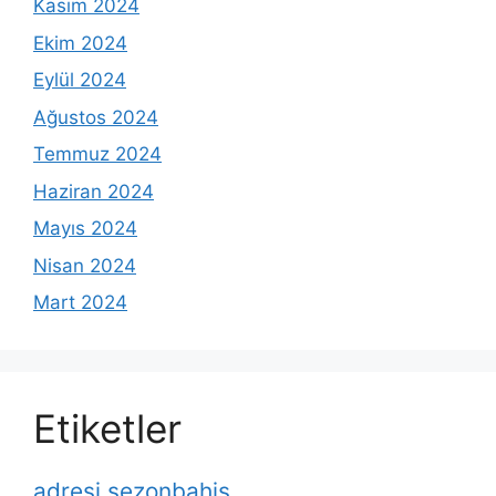
Kasım 2024
Ekim 2024
Eylül 2024
Ağustos 2024
Temmuz 2024
Haziran 2024
Mayıs 2024
Nisan 2024
Mart 2024
Etiketler
adresi sezonbahis