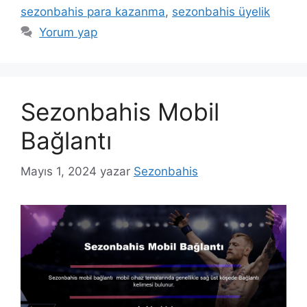
sezonbahis para kazanma
,
sezonbahis üyelik
Yorum yap
Sezonbahis Mobil
Bağlantı
Mayıs 1, 2024
yazar
Sezonbahis