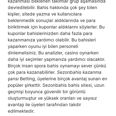
kazanması beklenen takımlar grup aşamasında
devredilebilir. Bahis hakkında çok şey bilen
kişiler, sitede yazma ve kullanıcılara
beklenmedik sonuçlar aldıklarında ve para
biriktirmek için kuponlar aldıklarını söylerler. Bu
kuponlar bahislerinizden daha fazla para
kazanmanıza yardımcı olabilir. Bu bahisleri
yaparken oyunu iyi bilen personeli
dinlemelisiniz. Bu analizler, casino oynarken
daha iyi seçimler yapmanıza yardımcı olacaktır.
Birçok insan spora bahis oynamayı sever çünkü
çok para kazanabilirler.
Sezonbahis kazanma
şansı
Betting, üyelerine birçok avantaj sunan en
popüler şirkettir. Sezonbahis bahis sitesi, uzun
geçmişi boyunca güvenilir bir görüntü
oluşturmuştur ve yüksek oranları ve sayısız
avantajı ile üyeleri tarafından takdir
edilmektedir.