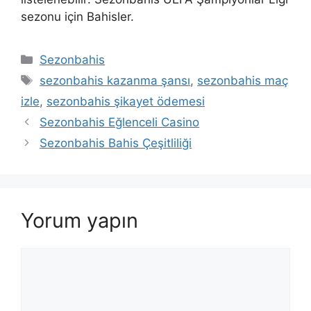
sezonu için Bahisler.
Kategoriler
Sezonbahis
Etiketler
sezonbahis kazanma şansı
,
sezonbahis maç
izle
,
sezonbahis şikayet ödemesi
Sezonbahis Eğlenceli Casino
Sezonbahis Bahis Çeşitliliği
Yorum yapın
Yorum