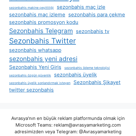
sezonbahis maç izle
sezonbahis makine çeşitliliği
sezonbahis maç izleme
sezonbahis para çekme
sezonbahis promosyon kodu
Sezonbahis Telegram
sezonbahis tv
Sezonbahis Twitter
sezonbahis whatsapp
sezonbahis yeni adresi
Sezonbahis Yeni Giriş
sezonbahis ödeme teknolojisi
sezonbahis üyelik
sezonbahis özgün güvenlik
Sezonbahis Şikayet
sezonbahis üyelik sonlandırmak i̇steyen
twitter sezonbahis
Avrasya'nın en büyük reklam platformunda olmak için
Microsoft Teams:
reklam@avrasyamarketing.com
adresimizden veya Telegram: @Avrasyamarketing