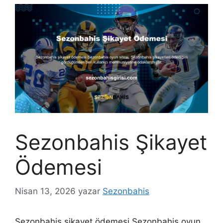
Sezonbahis Şikayet
Ödemesi
Nisan 13, 2026
yazar
Sezonbahis
Sezonbahis şikayet ödemesi Sezonbahis oyun