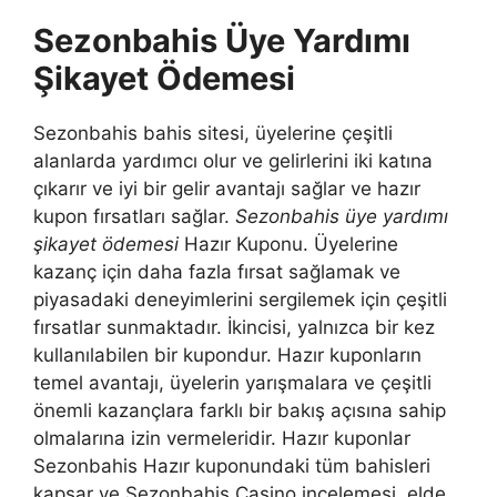
Sezonbahis Üye Yardımı
Şikayet Ödemesi
Sezonbahis bahis sitesi, üyelerine çeşitli
alanlarda yardımcı olur ve gelirlerini iki katına
çıkarır ve iyi bir gelir avantajı sağlar ve hazır
kupon fırsatları sağlar.
Sezonbahis üye yardımı
şikayet ödemesi
Hazır Kuponu. Üyelerine
kazanç için daha fazla fırsat sağlamak ve
piyasadaki deneyimlerini sergilemek için çeşitli
fırsatlar sunmaktadır. İkincisi, yalnızca bir kez
kullanılabilen bir kupondur. Hazır kuponların
temel avantajı, üyelerin yarışmalara ve çeşitli
önemli kazançlara farklı bir bakış açısına sahip
olmalarına izin vermeleridir. Hazır kuponlar
Sezonbahis Hazır kuponundaki tüm bahisleri
kapsar ve Sezonbahis Casino incelemesi, elde