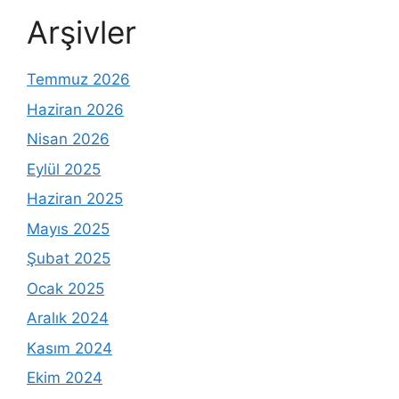
Arşivler
Temmuz 2026
Haziran 2026
Nisan 2026
Eylül 2025
Haziran 2025
Mayıs 2025
Şubat 2025
Ocak 2025
Aralık 2024
Kasım 2024
Ekim 2024