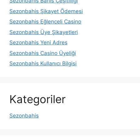
Sezonbahis Bahis Çeşitliliği
Sezonbahis Şikayet Ödemesi
Sezonbahis Eğlenceli Casino
Sezonbahis Üye Şikayetleri
Sezonbahis Yeni Adres
Sezonbahis Casino Üyeliği
Sezonbahis Kullanıcı Bilgisi
Kategoriler
Sezonbahis