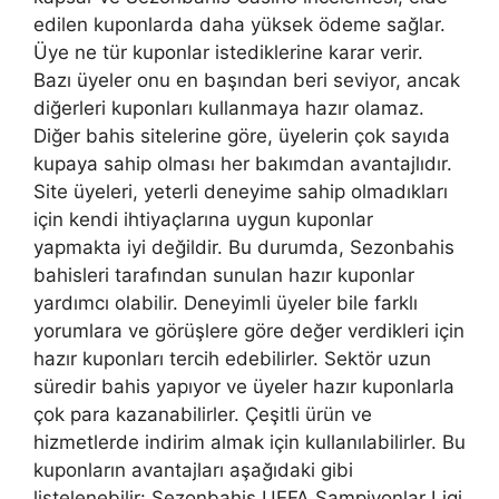
edilen kuponlarda daha yüksek ödeme sağlar.
Üye ne tür kuponlar istediklerine karar verir.
Bazı üyeler onu en başından beri seviyor, ancak
diğerleri kuponları kullanmaya hazır olamaz.
Diğer bahis sitelerine göre, üyelerin çok sayıda
kupaya sahip olması her bakımdan avantajlıdır.
Site üyeleri, yeterli deneyime sahip olmadıkları
için kendi ihtiyaçlarına uygun kuponlar
yapmakta iyi değildir. Bu durumda, Sezonbahis
bahisleri tarafından sunulan hazır kuponlar
yardımcı olabilir. Deneyimli üyeler bile farklı
yorumlara ve görüşlere göre değer verdikleri için
hazır kuponları tercih edebilirler. Sektör uzun
süredir bahis yapıyor ve üyeler hazır kuponlarla
çok para kazanabilirler. Çeşitli ürün ve
hizmetlerde indirim almak için kullanılabilirler. Bu
kuponların avantajları aşağıdaki gibi
listelenebilir: Sezonbahis UEFA Şampiyonlar Ligi