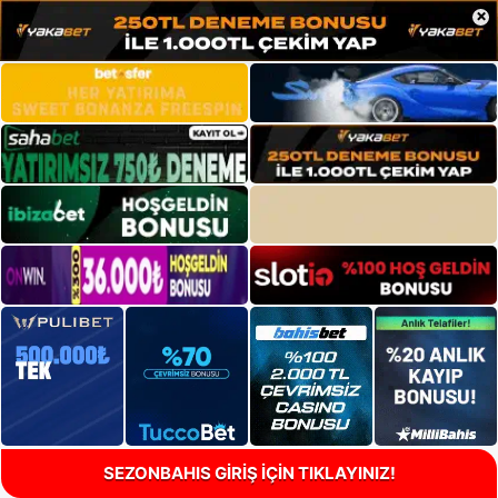
×
SEZONBAHIS GİRİŞ İÇİN TIKLAYINIZ!