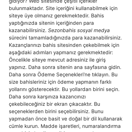
gidiyor? Web sitesinde çeşitli içerikler
bulunmaktadır. Site içeriğini kullanabilmek için
siteye üye olmanız gerekmektedir. Bahis
yaptığınızda sitenin içeriğinden para
kazanabilirsiniz.
Sezonbahis sosyal medya
sürecini tamamladığınızda para kazanabilirsiniz.
Kazançlarınızı bahis sitesinden çekebilmek için
aşağıdaki adımları yapmanız gerekmektedir:
Öncelikle siteye mevcut adresiniz ile giriş
yapınız. Daha sonra sitenin ana sayfasına gidin.
Daha sonra Ödeme Seçenekleri’ne tıklayın. Bu
size bahisleriniz için ödeme yapmanın farklı
yollarını gösterecektir. Bu yollardan birini seçin.
Daha sonra karşınıza kazancınızı
çekebileceğiniz bir ekran çıkacaktır. Bu
seçeneklerden birini seçebilirsiniz. Bunu
yapmadan önce basit ve doğal bir dil kullanarak
cümle kurun. Madde işaretleri, numaralandırma