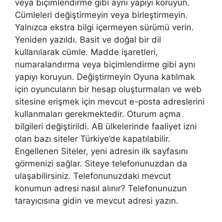
veya biçimlendirme gibi aynı yapıyı koruyun.
Cümleleri değiştirmeyin veya birleştirmeyin.
Yalnızca ekstra bilgi içermeyen sürümü verin.
Yeniden yazıldı. Basit ve doğal bir dil
kullanılarak cümle. Madde işaretleri,
numaralandırma veya biçimlendirme gibi aynı
yapıyı koruyun. Değiştirmeyin Oyuna katılmak
için oyuncuların bir hesap oluşturmaları ve web
sitesine erişmek için mevcut e-posta adreslerini
kullanmaları gerekmektedir. Oturum açma
bilgileri değiştirildi. AB ülkelerinde faaliyet izni
olan bazı siteler Türkiye’de kapatılabilir.
Engellenen Siteler, yeni adresin ilk sayfasını
görmenizi sağlar. Siteye telefonunuzdan da
ulaşabilirsiniz. Telefonunuzdaki mevcut
konumun adresi nasıl alınır? Telefonunuzun
tarayıcısına gidin ve mevcut adresi yazın.