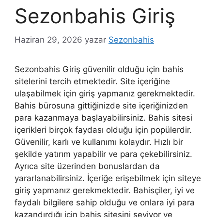
Sezonbahis Giriş
Haziran 29, 2026
yazar
Sezonbahis
Sezonbahis Giriş güvenilir olduğu için bahis
sitelerini tercih etmektedir. Site içeriğine
ulaşabilmek için giriş yapmanız gerekmektedir.
Bahis bürosuna gittiğinizde site içeriğinizden
para kazanmaya başlayabilirsiniz. Bahis sitesi
içerikleri birçok faydası olduğu için popülerdir.
Güvenilir, karlı ve kullanımı kolaydır. Hızlı bir
şekilde yatırım yapabilir ve para çekebilirsiniz.
Ayrıca site üzerinden bonuslardan da
yararlanabilirsiniz. İçeriğe erişebilmek için siteye
giriş yapmanız gerekmektedir. Bahisçiler, iyi ve
faydalı bilgilere sahip olduğu ve onlara iyi para
kazandırdığı için bahis sitesini seviyor ve