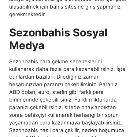
ulaşabilmek için bahis sitesine giriş yapmanız
gerekmektedir.
Sezonbahis Sosyal
Medya
Sezonbahis para çekme seçeneklerini
kullanarak daha fazla para kazanabilirsiniz. İşte
bunlardan bazıları: Dilediğiniz zaman
hesabınızdan paranızı çekebilirsiniz. Paranızı
ABD doları, euro, sterlin gibi farklı para
birimlerinde çekebilirsiniz. Farklı miktarlarda
paranızı çekebilirsiniz, sitede onaylandıktan
sonra bahisçiyi kullanarak herhangi bir sorun
yaşamadan para kazanmaya başlayabilirsiniz.
Sezonbahis nasıl para çekilir, neden hoşumuza