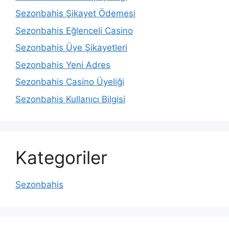
Sezonbahis Şikayet Ödemesi
Sezonbahis Eğlenceli Casino
Sezonbahis Üye Şikayetleri
Sezonbahis Yeni Adres
Sezonbahis Casino Üyeliği
Sezonbahis Kullanıcı Bilgisi
Kategoriler
Sezonbahis