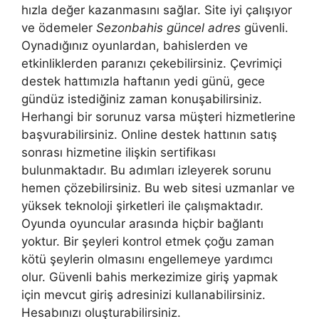
hızla değer kazanmasını sağlar. Site iyi çalışıyor
ve ödemeler
Sezonbahis güncel adres
güvenli.
Oynadığınız oyunlardan, bahislerden ve
etkinliklerden paranızı çekebilirsiniz. Çevrimiçi
destek hattımızla haftanın yedi günü, gece
gündüz istediğiniz zaman konuşabilirsiniz.
Herhangi bir sorunuz varsa müşteri hizmetlerine
başvurabilirsiniz. Online destek hattının satış
sonrası hizmetine ilişkin sertifikası
bulunmaktadır. Bu adımları izleyerek sorunu
hemen çözebilirsiniz. Bu web sitesi uzmanlar ve
yüksek teknoloji şirketleri ile çalışmaktadır.
Oyunda oyuncular arasında hiçbir bağlantı
yoktur. Bir şeyleri kontrol etmek çoğu zaman
kötü şeylerin olmasını engellemeye yardımcı
olur. Güvenli bahis merkezimize giriş yapmak
için mevcut giriş adresinizi kullanabilirsiniz.
Hesabınızı oluşturabilirsiniz.