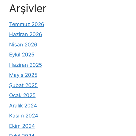
Arşivler
Temmuz 2026
Haziran 2026
Nisan 2026
Eylül 2025
Haziran 2025
Mayıs 2025
Şubat 2025
Ocak 2025
Aralık 2024
Kasım 2024
Ekim 2024