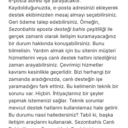
e-posta adresi işe yarayacaktır.
Kaydolduğunuzda, e-posta adresinizi ekleyerek
destek ekibimizden mesaj almayı seçebilirsiniz.
Geri ödeme talep edebilirsiniz. Örneğin,
Sezonbahis eposta desteği bahis çeşitliliği
ile
gerçek zamanlı olarak iletişim kuramayacağınız
bir durum hakkında konuşabilirsiniz. Bunu
bilmelisin. Yardım almak için bu sitenin müşteri
hizmetlerini veya canlı destek hattını istediğiniz
zaman arayabilirsiniz. Çevrimiçi hizmetler
kavramı kesinlikle geçerlidir. Bizi herhangi bir
zamanda aradığınızda, canlı desteğin işe
yaramadığını fark ettiniz. Bu kelimenin teknik bir
sorunu var. Hiçbiri. İhtiyaçlarınız bir şeyler
yapmak istemenizi sağlar. Teknik sorunlar
mevcut destek hatlarını kullanılamaz hale getirir.
Bu durumu nasıl halledersiniz? Tabii ki, başka
iletişim araçlarını kullanarak. Sezonbahis Canlı