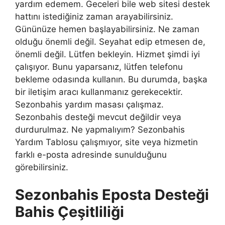
yardım edemem. Geceleri bile web sitesi destek
hattını istediğiniz zaman arayabilirsiniz.
Gününüze hemen başlayabilirsiniz. Ne zaman
olduğu önemli değil. Seyahat edip etmesen de,
önemli değil. Lütfen bekleyin. Hizmet şimdi iyi
çalışıyor. Bunu yaparsanız, lütfen telefonu
bekleme odasında kullanın. Bu durumda, başka
bir iletişim aracı kullanmanız gerekecektir.
Sezonbahis yardım masası çalışmaz.
Sezonbahis desteği mevcut değildir veya
durdurulmaz. Ne yapmalıyım? Sezonbahis
Yardım Tablosu çalışmıyor, site veya hizmetin
farklı e-posta adresinde sunulduğunu
görebilirsiniz.
Sezonbahis Eposta Desteği
Bahis Çeşitliliği