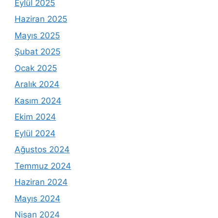
Eylül 2025
Haziran 2025
Mayıs 2025
Şubat 2025
Ocak 2025
Aralık 2024
Kasım 2024
Ekim 2024
Eylül 2024
Ağustos 2024
Temmuz 2024
Haziran 2024
Mayıs 2024
Nisan 2024