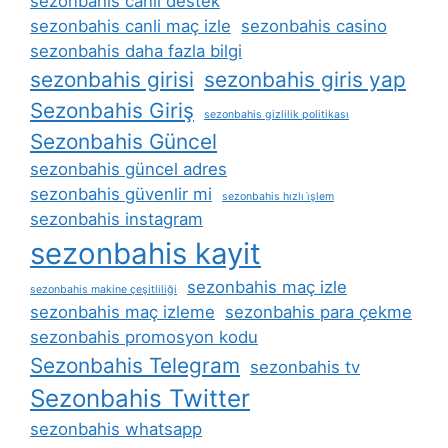
sezonbahis canli destek
sezonbahis canli maç izle
sezonbahis casino
sezonbahis daha fazla bilgi
sezonbahis girisi
sezonbahis giris yap
Sezonbahis Giriş
sezonbahis gizlilik politikası
Sezonbahis Güncel
sezonbahis güncel adres
sezonbahis güvenlir mi
sezonbahis hızlı i̇şlem
sezonbahis instagram
sezonbahis kayit
sezonbahis maç izle
sezonbahis makine çeşitliliği
sezonbahis maç izleme
sezonbahis para çekme
sezonbahis promosyon kodu
Sezonbahis Telegram
sezonbahis tv
Sezonbahis Twitter
sezonbahis whatsapp