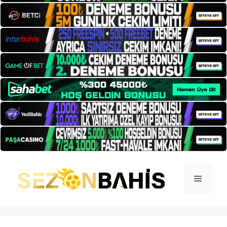
İçeriğe
atla
Menü