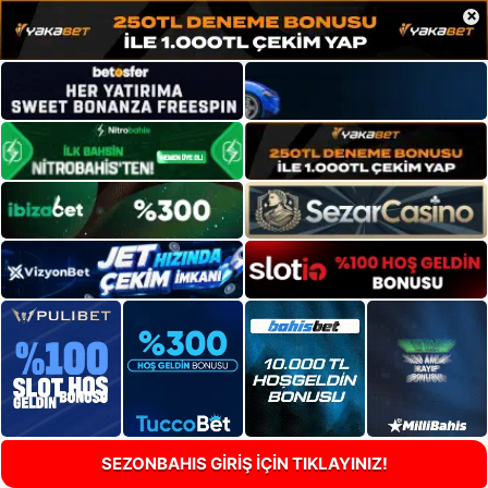
×
SEZONBAHIS GİRİŞ İÇİN TIKLAYINIZ!