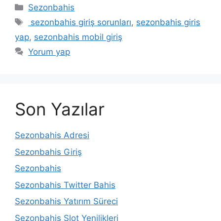
Kategoriler
Sezonbahis
Etiketler
sezonbahis giriş sorunları
,
sezonbahis giris
yap
,
sezonbahis mobil giriş
Yorum yap
Son Yazılar
Sezonbahis Adresi
Sezonbahis Giriş
Sezonbahis
Sezonbahis Twitter Bahis
Sezonbahis Yatırım Süreci
Sezonbahis Slot Yenilikleri