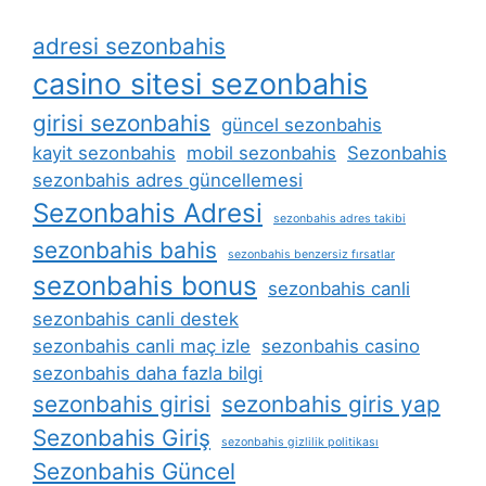
adresi sezonbahis
casino sitesi sezonbahis
girisi sezonbahis
güncel sezonbahis
kayit sezonbahis
mobil sezonbahis
Sezonbahis
sezonbahis adres güncellemesi
Sezonbahis Adresi
sezonbahis adres takibi
sezonbahis bahis
sezonbahis benzersiz fırsatlar
sezonbahis bonus
sezonbahis canli
sezonbahis canli destek
sezonbahis canli maç izle
sezonbahis casino
sezonbahis daha fazla bilgi
sezonbahis girisi
sezonbahis giris yap
Sezonbahis Giriş
sezonbahis gizlilik politikası
Sezonbahis Güncel