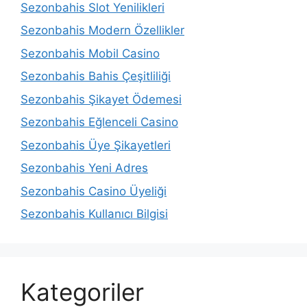
Sezonbahis Slot Yenilikleri
Sezonbahis Modern Özellikler
Sezonbahis Mobil Casino
Sezonbahis Bahis Çeşitliliği
Sezonbahis Şikayet Ödemesi
Sezonbahis Eğlenceli Casino
Sezonbahis Üye Şikayetleri
Sezonbahis Yeni Adres
Sezonbahis Casino Üyeliği
Sezonbahis Kullanıcı Bilgisi
Kategoriler