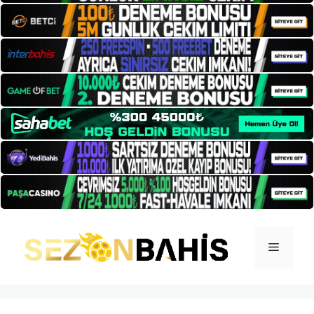
İçeriğe
atla
Menü