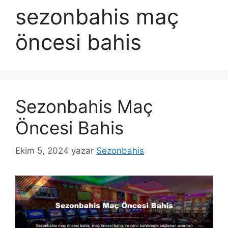
sezonbahis maç
öncesi bahis
Sezonbahis Maç
Öncesi Bahis
Ekim 5, 2024
yazar
Sezonbahis