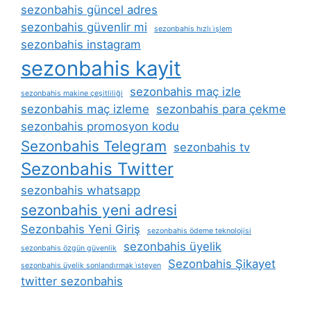
sezonbahis güncel adres
sezonbahis güvenlir mi
sezonbahis hızlı i̇şlem
sezonbahis instagram
sezonbahis kayit
sezonbahis maç izle
sezonbahis makine çeşitliliği
sezonbahis maç izleme
sezonbahis para çekme
sezonbahis promosyon kodu
Sezonbahis Telegram
sezonbahis tv
Sezonbahis Twitter
sezonbahis whatsapp
sezonbahis yeni adresi
Sezonbahis Yeni Giriş
sezonbahis ödeme teknolojisi
sezonbahis üyelik
sezonbahis özgün güvenlik
Sezonbahis Şikayet
sezonbahis üyelik sonlandırmak i̇steyen
twitter sezonbahis