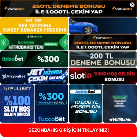
×
SEZONBAHIS GİRİŞ İÇİN TIKLAYINIZ!