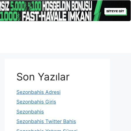
Son Yazılar
Sezonbahis Adresi
Sezonbahis Giriş
Sezonbahis
Sezonbahis Twitter Bahis