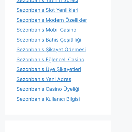
Sezonbahis Yatırım Süreci
Sezonbahis Slot Yenilikleri
Sezonbahis Modern Özellikler
Sezonbahis Mobil Casino
Sezonbahis Bahis Çeşitliliği
Sezonbahis Şikayet Ödemesi
Sezonbahis Eğlenceli Casino
Sezonbahis Üye Şikayetleri
Sezonbahis Yeni Adres
Sezonbahis Casino Üyeliği
Sezonbahis Kullanıcı Bilgisi