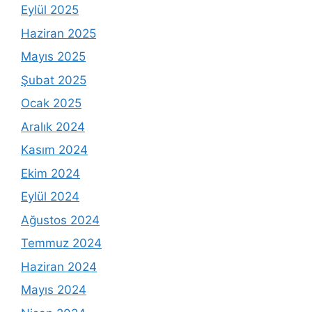
Eylül 2025
Haziran 2025
Mayıs 2025
Şubat 2025
Ocak 2025
Aralık 2024
Kasım 2024
Ekim 2024
Eylül 2024
Ağustos 2024
Temmuz 2024
Haziran 2024
Mayıs 2024