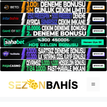
İçeriğe
atla
Menü