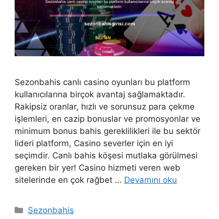
Sezonbahis canlı casino oyunları bu platform
kullanıcılarına birçok avantaj sağlamaktadır.
Rakipsiz oranlar, hızlı ve sorunsuz para çekme
işlemleri, en cazip bonuslar ve promosyonlar ve
minimum bonus bahis gereklilikleri ile bu sektör
lideri platform, Casino severler için en iyi
seçimdir. Canlı bahis köşesi mutlaka görülmesi
gereken bir yer! Casino hizmeti veren web
sitelerinde en çok rağbet …
Devamını oku
Kategoriler
Sezonbahis