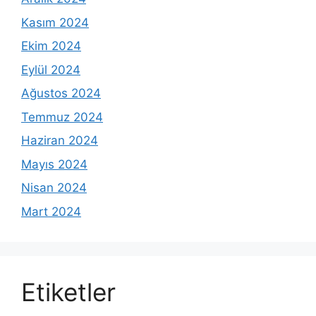
Kasım 2024
Ekim 2024
Eylül 2024
Ağustos 2024
Temmuz 2024
Haziran 2024
Mayıs 2024
Nisan 2024
Mart 2024
Etiketler