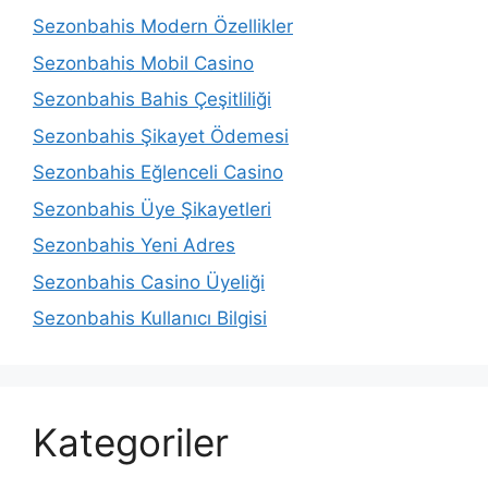
Sezonbahis Modern Özellikler
Sezonbahis Mobil Casino
Sezonbahis Bahis Çeşitliliği
Sezonbahis Şikayet Ödemesi
Sezonbahis Eğlenceli Casino
Sezonbahis Üye Şikayetleri
Sezonbahis Yeni Adres
Sezonbahis Casino Üyeliği
Sezonbahis Kullanıcı Bilgisi
Kategoriler