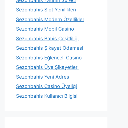
Sezonbahis Yatırım Süreci
Sezonbahis Slot Yenilikleri
Sezonbahis Modern Özellikler
Sezonbahis Mobil Casino
Sezonbahis Bahis Çeşitliliği
Sezonbahis Şikayet Ödemesi
Sezonbahis Eğlenceli Casino
Sezonbahis Üye Şikayetleri
Sezonbahis Yeni Adres
Sezonbahis Casino Üyeliği
Sezonbahis Kullanıcı Bilgisi