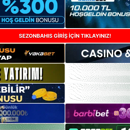
SEZONBAHIS GİRİŞ İÇİN TIKLAYINIZ!