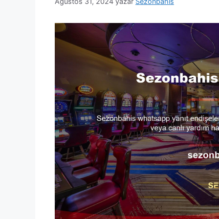
Ağustos 31, 2024
yazar
Sezonbahis