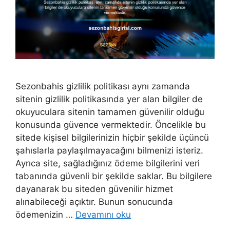
Sezonbahis gizlilik politikası aynı zamanda
sitenin gizlilik politikasında yer alan bilgiler de
okuyuculara sitenin tamamen güvenilir olduğu
konusunda güvence vermektedir. Öncelikle bu
sitede kişisel bilgilerinizin hiçbir şekilde üçüncü
şahıslarla paylaşılmayacağını bilmenizi isteriz.
Ayrıca site, sağladığınız ödeme bilgilerini veri
tabanında güvenli bir şekilde saklar. Bu bilgilere
dayanarak bu siteden güvenilir hizmet
alınabileceği açıktır. Bunun sonucunda
ödemenizin …
Devamını oku