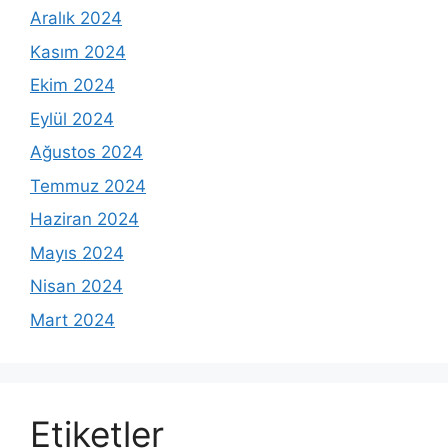
Aralık 2024
Kasım 2024
Ekim 2024
Eylül 2024
Ağustos 2024
Temmuz 2024
Haziran 2024
Mayıs 2024
Nisan 2024
Mart 2024
Etiketler