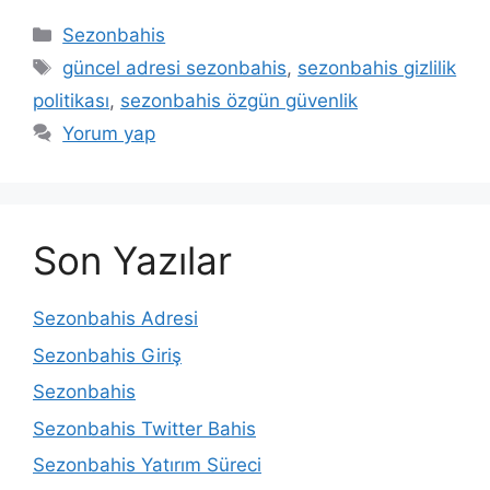
Kategoriler
Sezonbahis
Etiketler
güncel adresi sezonbahis
,
sezonbahis gizlilik
politikası
,
sezonbahis özgün güvenlik
Yorum yap
Son Yazılar
Sezonbahis Adresi
Sezonbahis Giriş
Sezonbahis
Sezonbahis Twitter Bahis
Sezonbahis Yatırım Süreci