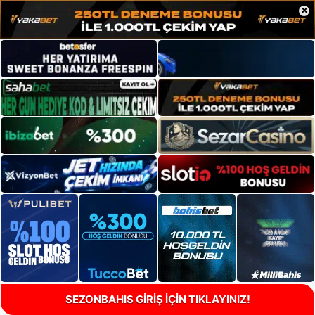
×
SEZONBAHIS GİRİŞ İÇİN TIKLAYINIZ!