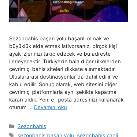
Sezonbahis başarı yolu başarılı olmak ve
büyüklük elde etmek istiyorsanız, birçok kişi
ayak izlerinizi takip edecek ve bu adreste
ilerleyecektir. Türkiye’de hala diğer ülkelerden
çevrimiçi bahis siteleri dikkate alınmaktadır.
Uluslararası destinasyonlar da dahil edilir ve
kabul edilir. Sonuç olarak, web sitesini diğer
çevrimiçi platformlarla aynı şekilde kapatma
kararı aldık. Yeni e -posta adresinizi kullanarak
oturum …
Devamını oku
Kategoriler
Sezonbahis
Etiketler
sezonbahis başarı yolu
,
sezonbahis canli