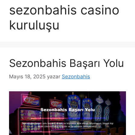
sezonbahis casino
kuruluşu
Sezonbahis Başarı Yolu
Mayıs 18, 2025
yazar
Sezonbahis