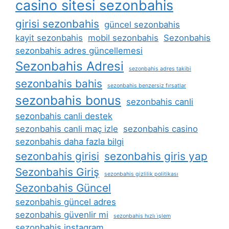
casino sitesi sezonbahis
girisi sezonbahis
güncel sezonbahis
kayit sezonbahis
mobil sezonbahis
Sezonbahis
sezonbahis adres güncellemesi
Sezonbahis Adresi
sezonbahis adres takibi
sezonbahis bahis
sezonbahis benzersiz fırsatlar
sezonbahis bonus
sezonbahis canli
sezonbahis canli destek
sezonbahis canli maç izle
sezonbahis casino
sezonbahis daha fazla bilgi
sezonbahis girisi
sezonbahis giris yap
Sezonbahis Giriş
sezonbahis gizlilik politikası
Sezonbahis Güncel
sezonbahis güncel adres
sezonbahis güvenlir mi
sezonbahis hızlı i̇şlem
sezonbahis instagram